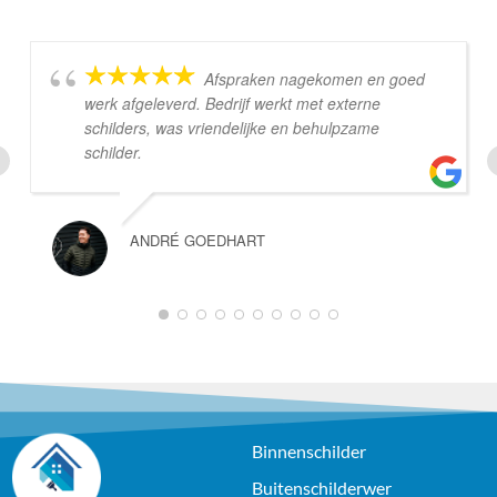
Afspraken nagekomen en goed
werk afgeleverd. Bedrijf werkt met externe
schilders, was vriendelijke en behulpzame
schilder.
ANDRÉ GOEDHART
1
2
3
4
5
6
7
8
9
10
Binnenschilder
Buitenschilderwer