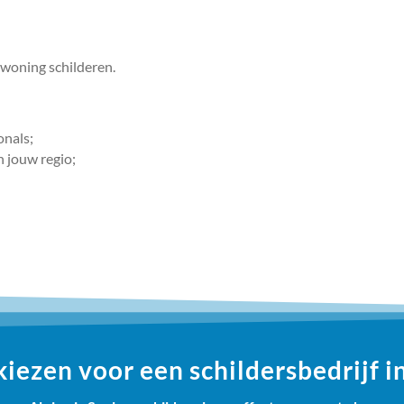
e woning schilderen.
onals;
n jouw regio;
ezen voor een schildersbedrijf i