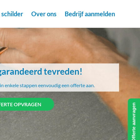
schilder
Over ons
Bedrijf aanmelden
arandeerd tevreden!
in enkele stappen eenvoudig een offerte aan.
FERTE OPVRAGEN
Offerte aanvragen